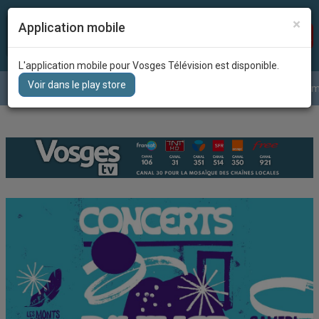
×
Application mobile
Recherc
DIRECT
L'application mobile pour Vosges Télévision est disponible.
Voir dans le play store
Le journal
La météo
Grille des program