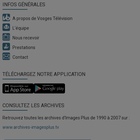
INFOS GÉNÉRALES
A propos de Vosges Télévision
L'équipe
Nous recevoir
Prestations
Contact
TÉLÉCHARGEZ NOTRE APPLICATION
Application
Application
Vosges
Vosges
TV
TV
pour
pour
CONSULTEZ LES ARCHIVES
iOS
Android
Retrouvez toutes les archives d'Images Plus de 1990 à 2007 sur :
www.archives-imagesplus.tv