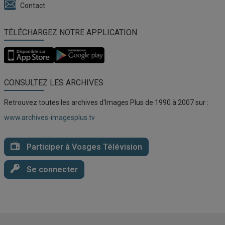
Contact
TÉLÉCHARGEZ NOTRE APPLICATION
Application
Application
Vosges
Vosges
TV
TV
pour
pour
CONSULTEZ LES ARCHIVES
iOS
Android
Retrouvez toutes les archives d'Images Plus de 1990 à 2007 sur :
www.archives-imagesplus.tv
Participer à Vosges Télévision
Se connecter