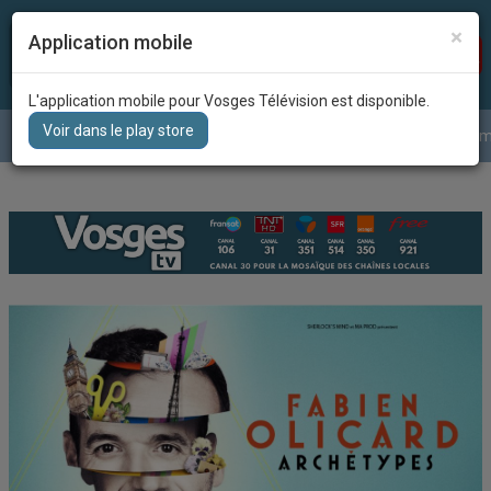
×
Application mobile
Recherc
DIRECT
L'application mobile pour Vosges Télévision est disponible.
Voir dans le play store
Le journal
La météo
Grille des program