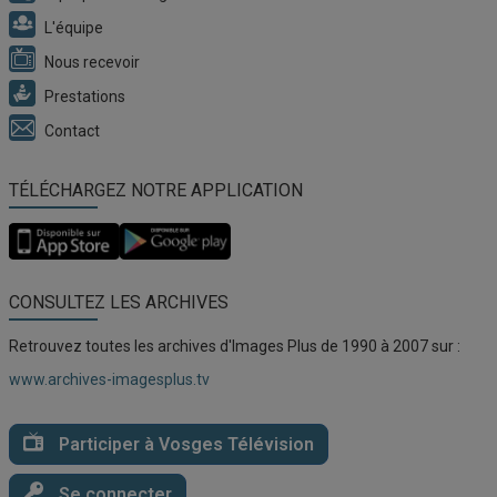
L'équipe
Nous recevoir
Prestations
Contact
TÉLÉCHARGEZ NOTRE APPLICATION
Application
Application
Vosges
Vosges
TV
TV
pour
pour
CONSULTEZ LES ARCHIVES
iOS
Android
Retrouvez toutes les archives d'Images Plus de 1990 à 2007 sur :
www.archives-imagesplus.tv
Participer à Vosges Télévision
Se connecter