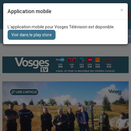
×
Application mobile
Recherc
DIRECT
L'application mobile pour Vosges Télévision est disponible.
Voir dans le play store
Le journal
La météo
Grille des program