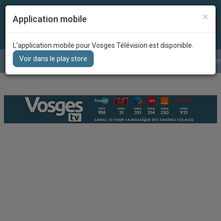
×
Application mobile
Recherc
DIRECT
L'application mobile pour Vosges Télévision est disponible.
Voir dans le play store
Le journal
La météo
Grille des program