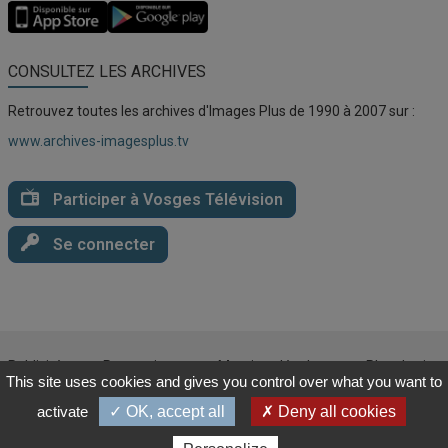
Application
Application
Vosges
Vosges
TV
TV
pour
pour
CONSULTEZ LES ARCHIVES
iOS
Android
Retrouvez toutes les archives d'Images Plus de 1990 à 2007 sur :
www.archives-imagesplus.tv
Participer à Vosges Télévision
Se connecter
Publicité
Partenaires
Mentions légales
Plan du site
This site uses cookies and gives you control over what you want to
CGU
Politique de confidentialité
Cookies
activate
✓ OK, accept all
✗ Deny all cookies
© 2025